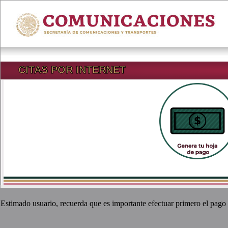
CITAS POR INTERNET
Estimado usuario, recuerda que es importante efectuar primero el pago d